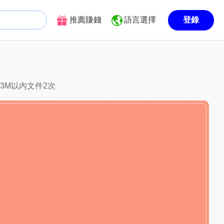
推薦賺錢
語言選擇
登錄
換3M以內文件2次