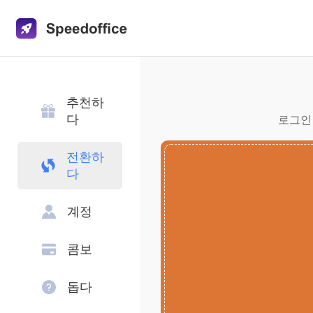
추천하
다
로그인 
전환하
다
계정
콤보
돕다