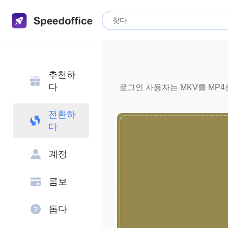
추천하
다
로그인 사용자는 MKV를 MP4로
전환하
다
계정
콤보
돕다