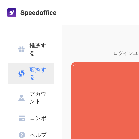
推薦す
る
ログインユー
変換す
る
アカウ
ント
コンボ
ヘルプ