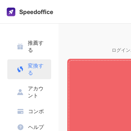
推薦す
る
ログインユ
変換す
る
アカウ
ント
コンボ
ヘルプ